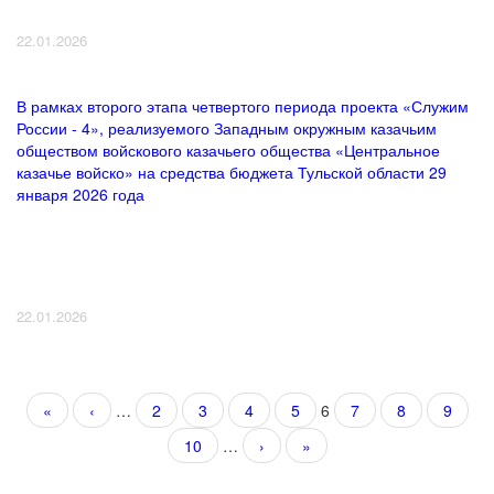
22.01.2026
В рамках второго этапа четвертого периода проекта «Служим
России - 4», реализуемого Западным окружным казачьим
обществом войскового казачьего общества «Центральное
казачье войско» на средства бюджета Тульской области 29
января 2026 года
22.01.2026
Страницы
«
‹
…
2
3
4
5
6
7
8
9
10
…
›
»