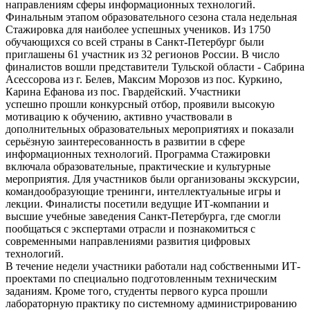
направлениям сферы информационных технологий.
Финальным этапом образовательного сезона стала недельная
Стажировка для наиболее успешных учеников. Из 1750
обучающихся со всей страны в Санкт-Петербург были
приглашены 61 участник из 32 регионов России. В число
финалистов вошли представители Тульской области - Сабрина
Асессорова из г. Белев, Максим Морозов из пос. Куркино,
Карина Ефанова из пос. Гвардейский. Участники
успешно прошли конкурсный отбор, проявили высокую
мотивацию к обучению, активно участвовали в
дополнительных образовательных мероприятиях и показали
серьёзную заинтересованность в развитии в сфере
информационных технологий. Программа Стажировки
включала образовательные, практические и культурные
мероприятия. Для участников были организованы экскурсии,
командообразующие тренинги, интеллектуальные игры и
лекции. Финалисты посетили ведущие ИТ-компании и
высшие учебные заведения Санкт-Петербурга, где смогли
пообщаться с экспертами отрасли и познакомиться с
современными направлениями развития цифровых
технологий.
В течение недели участники работали над собственными ИТ-
проектами по специально подготовленным техническим
заданиям. Кроме того, студенты первого курса прошли
лабораторную практику по системному администрированию