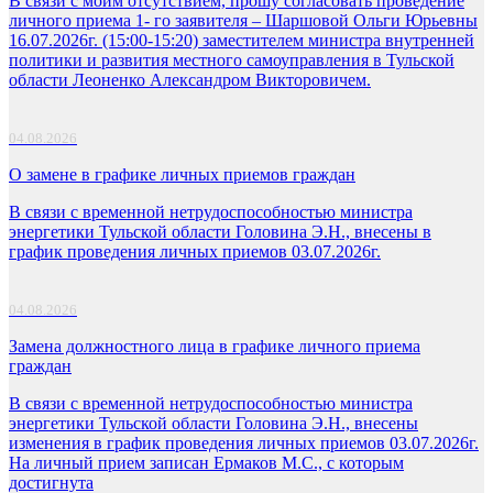
В связи с моим отсутствием, прошу согласовать проведение
личного приема 1- го заявителя – Шаршовой Ольги Юрьевны
16.07.2026г. (15:00-15:20) заместителем министра внутренней
политики и развития местного самоуправления в Тульской
области Леоненко Александром Викторовичем.
04.08.2026
О замене в графике личных приемов граждан
В связи с временной нетрудоспособностью министра
энергетики Тульской области Головина Э.Н., внесены в
график проведения личных приемов 03.07.2026г.
04.08.2026
Замена должностного лица в графике личного приема
граждан
В связи с временной нетрудоспособностью министра
энергетики Тульской области Головина Э.Н., внесены
изменения в график проведения личных приемов 03.07.2026г.
На личный прием записан Ермаков М.С., с которым
достигнута