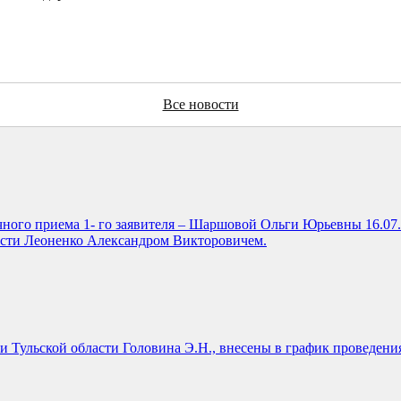
Все новости
чного приема 1- го заявителя – Шаршовой Ольги Юрьевны 16.07.2
ласти Леоненко Александром Викторовичем.
и Тульской области Головина Э.Н., внесены в график проведени