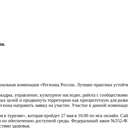
ии.
иальная номинация «Регионы России. Лучшие практики устойчи
кадры, управление, культурное наследие, работа с сообществам
ных целей и продвинуть территорию как приоритетную для разв
гиона направить заявку на участие. Участие в данной номинаци
туризме», которая пройдет 27 мая в 10.00 по мск онлайн. Сайт 
ч по обеспечению доступной среды. Федеральный закон №552-ФЗ
тями здоровья.