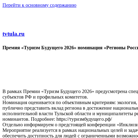
Перейти к основному содержанию
tvtula.ru
Премия «Туризм Будущего 2026» номинация «Регионы Росс
В рамках Премии «Туризм Будущего 2026» предусмотрена спец
субъектов РФ и профильных комитетов.
Номинация оценивается по объективным критериям: экология, 
публично представить вклад региона в достижение националь
исполнительной власти Тульской области и муниципалитеты ре
номинантов. Подробнее: https://туризмбудущего.рф/
Отдельно информируем о предстоящей конференции «Инклюзия в 
Мероприятие реализуется в рамках национальных целей и зада
обеспечить доступность для людей с ограниченными возможнос